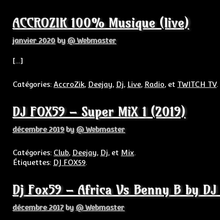
ACCROZIK 100% Musique (live)
janvier 2020
by
@ Webmaster
[…]
Catégories:
AccroZik
,
Deejay
,
Dj
,
Live
,
Radio
, et
TWITCH TV
.
DJ FOX59 – Super MiX 1 (2019)
décembre 2019
by
@ Webmaster
Catégories:
Club
,
Deejay
,
Dj
, et
Mix
.
Étiquettes:
DJ FOX59
.
Dj Fox59 – Africa Vs Benny B by DJ
décembre 2017
by
@ Webmaster