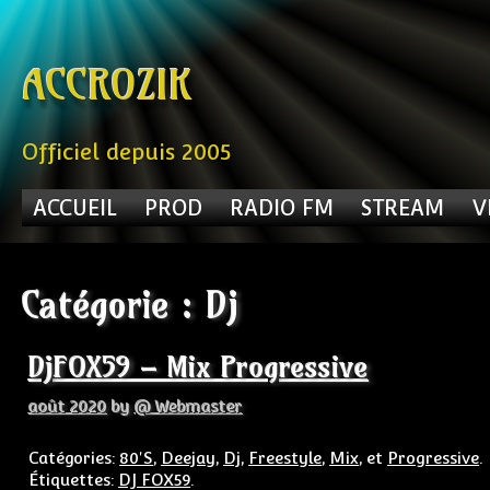
Skip to content
ACCROZIK
Officiel depuis 2005
ACCUEIL
PROD
RADIO FM
STREAM
V
Catégorie :
Dj
DjFOX59 – Mix Progressive
août 2020
by
@ Webmaster
Catégories:
80'S
,
Deejay
,
Dj
,
Freestyle
,
Mix
, et
Progressive
.
Étiquettes:
DJ FOX59
.