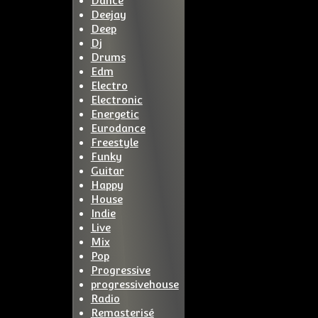
Dance
Deejay
Deep
Dj
Drums
Edm
Electro
Electronic
Energetic
Eurodance
Freestyle
Funky
Guitar
Happy
House
Indie
Live
Mix
Pop
Progressive
progressivehouse
Radio
Remasterisé