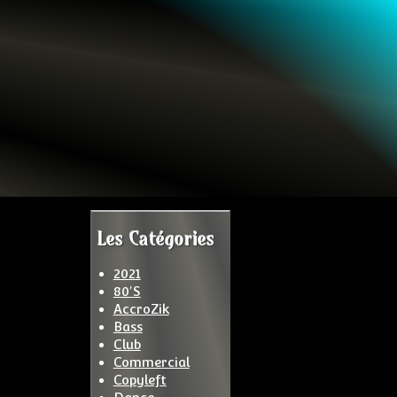
Les Catégories
2021
80'S
AccroZik
Bass
Club
Commercial
Copyleft