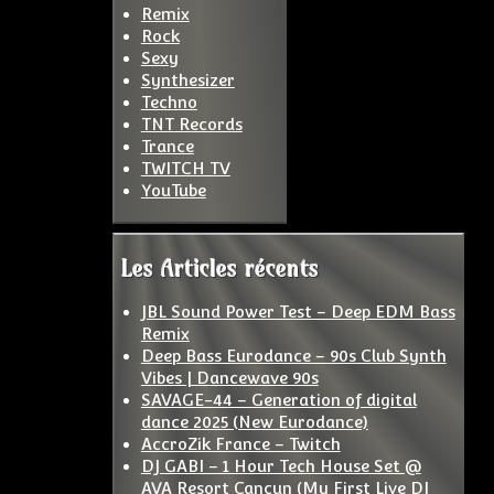
Remix
Rock
Sexy
Synthesizer
Techno
TNT Records
Trance
TWITCH TV
YouTube
Les Articles récents
JBL Sound Power Test – Deep EDM Bass
Remix
Deep Bass Eurodance – 90s Club Synth
Vibes | Dancewave 90s
SAVAGE-44 – Generation of digital
dance 2025 (New Eurodance)
AccroZik France – Twitch
DJ GABI – 1 Hour Tech House Set @
AVA Resort Cancun (My First Live DJ