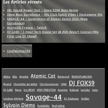
Les Articles récents
JBL Sound Power Test – Deep EDM Bass Remix
Deep Bass Eurodance – 90s Club Synth Vibes | Dancewave 90s
SAVAGE-44 – Generation of digital dance 2025 (New
Eurodance)
AccroZik France – Twitch
DJ GABI – 1 Hour Tech House Set @ AVA Resort Cancun (My
First Live DJ Show!)
Confidentialité
Atomic Cat
Abba
Allo
Angèle
BertycpX
BISHOPLANCIEN
DJ FOX59
Brand
Charlotte de Witte
Clicclicpanpan
CMA
DJ GABI
Hype
Iris BEVY
JENY PRESTON
Juventa
Kaboul
Lensko
Lime
Savage-44
Lindsey Stirling
SC Statique
Spiller
Sylvain Diems
Teddikilla
TheFatRat