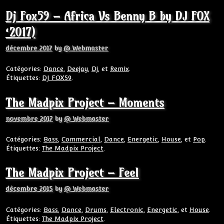
Dj Fox59 – Africa Vs Benny B by DJ FOX
‘2017)
décembre 2017
by
@ Webmaster
Catégories:
Dance
,
Deejay
,
Dj
, et
Remix
.
Étiquettes:
DJ FOX59
.
The Madpix Project – Moments
novembre 2017
by
@ Webmaster
Catégories:
Bass
,
Commercial
,
Dance
,
Energetic
,
House
, et
Pop
.
Étiquettes:
The Madpix Project
.
The Madpix Project – Feel
décembre 2015
by
@ Webmaster
Catégories:
Bass
,
Dance
,
Drums
,
Electronic
,
Energetic
, et
House
.
Étiquettes:
The Madpix Project
.