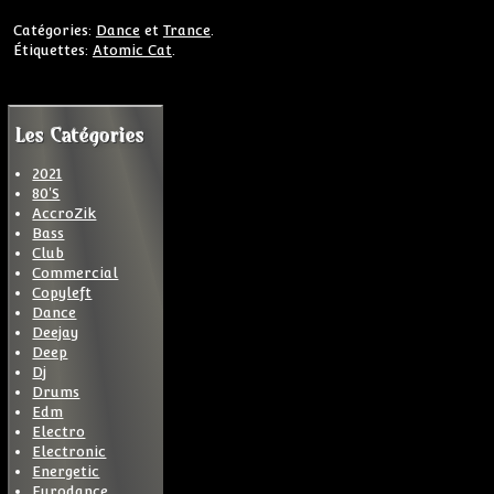
Catégories:
Dance
et
Trance
.
Étiquettes:
Atomic Cat
.
Les Catégories
2021
80'S
AccroZik
Bass
Club
Commercial
Copyleft
Dance
Deejay
Deep
Dj
Drums
Edm
Electro
Electronic
Energetic
Eurodance