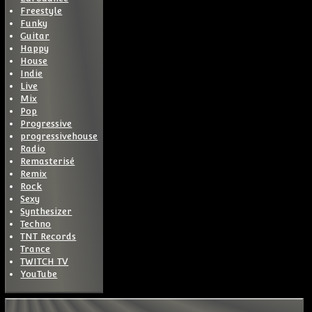
Freestyle
Funky
Guitar
Happy
House
Indie
Live
Mix
Pop
Progressive
progressivehouse
Radio
Remasterisé
Remix
Rock
Sexy
Synthesizer
Techno
TNT Records
Trance
TWITCH TV
YouTube