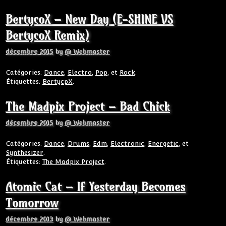
BertycoX – New Day (E-SHINE VS
BertycoX Remix)
décembre 2015
by
@ Webmaster
Catégories:
Dance
,
Electro
,
Pop
, et
Rock
.
Étiquettes:
BertycpX
.
The Madpix Project – Bad Chick
décembre 2015
by
@ Webmaster
Catégories:
Dance
,
Drums
,
Edm
,
Electronic
,
Energetic
, et
Synthesizer
.
Étiquettes:
The Madpix Project
.
Atomic Cat – If Yesterday Becomes
Tomorrow
décembre 2013
by
@ Webmaster