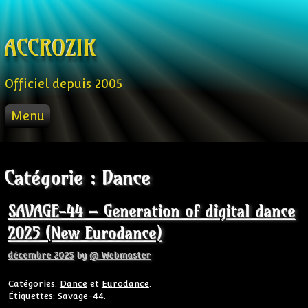
Skip to content
ACCROZIK
Officiel depuis 2005
Menu
ACCUEIL
PROD
Catégorie :
Dance
RADIO FM
STREAM
SAVAGE-44 – Generation of digital dance
VIDEO
2025 (New Eurodance)
décembre 2025
by
@ Webmaster
Catégories:
Dance
et
Eurodance
.
Étiquettes:
Savage-44
.