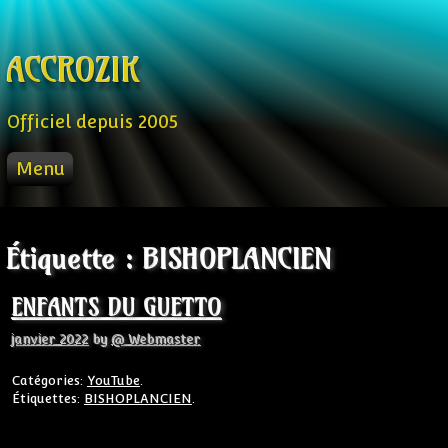
Skip to content
ACCROZIK
Officiel depuis 2005
Menu
ACCUEIL
PROD
Étiquette :
BISHOPLANCIEN
RADIO FM
STREAM
ENFANTS DU GUETTO
VIDEO
janvier 2022
by
@ Webmaster
Catégories:
YouTube
.
Étiquettes:
BISHOPLANCIEN
.