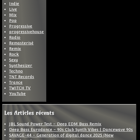
Indie
Live
Mix
Pop
Progressive
progressivehouse
Radio
Remasterisé
Remix
Rock
Sexy
Synthesizer
Techno
TNT Records
Trance
TWITCH TV
YouTube
Les Articles récents
JBL Sound Power Test – Deep EDM Bass Remix
Deep Bass Eurodance – 90s Club Synth Vibes | Dancewave 90s
SAVAGE-44 – Generation of digital dance 2025 (New