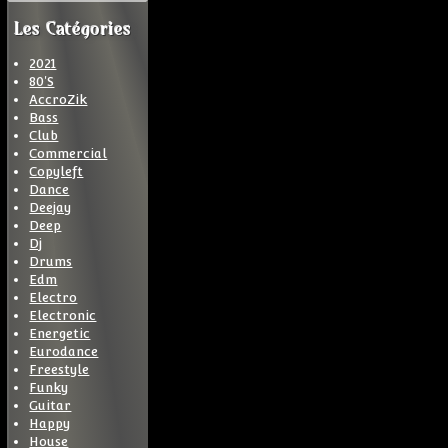
Les Catégories
2021
80'S
AccroZik
Bass
Club
Commercial
Copyleft
Dance
Deejay
Deep
Dj
Drums
Edm
Electro
Electronic
Energetic
Eurodance
Freestyle
Funky
Guitar
Happy
House