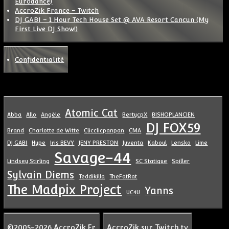
Eurodance)
AccroZik France – Twitch
DJ GABI – 1 Hour Tech House Set @ AVA Resort Cancun (My
First Live DJ Show!)
Confidentialité
Atomic Cat
Abba
Allo
Angèle
BertycpX
BISHOPLANCIEN
DJ FOX59
Brand
Charlotte de Witte
Clicclicpanpan
CMA
DJ GABI
Hype
Iris BEVY
JENY PRESTON
Juventa
Kaboul
Lensko
Lime
Savage-44
Lindsey Stirling
SC Statique
Spiller
Sylvain Diems
Teddikilla
TheFatRat
The Madpix Project
Yanns
UC4U
©2005-2026 AccroZik.Fr
AccroZik sur Twitch.tv