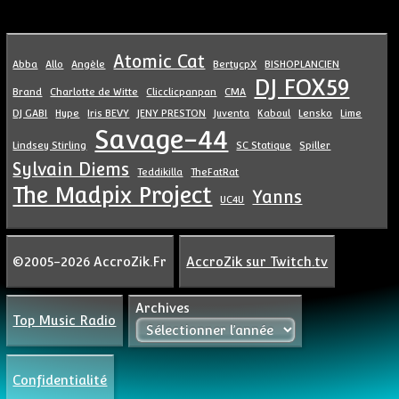
Atomic Cat
Abba
Allo
Angèle
BertycpX
BISHOPLANCIEN
DJ FOX59
Brand
Charlotte de Witte
Clicclicpanpan
CMA
DJ GABI
Hype
Iris BEVY
JENY PRESTON
Juventa
Kaboul
Lensko
Lime
Savage-44
Lindsey Stirling
SC Statique
Spiller
Sylvain Diems
Teddikilla
TheFatRat
The Madpix Project
Yanns
UC4U
©2005-2026 AccroZik.Fr
AccroZik sur Twitch.tv
Archives
Top Music Radio
Confidentialité