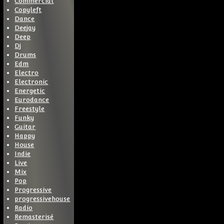
Commercial
Copyleft
Dance
Deejay
Deep
Dj
Drums
Edm
Electro
Electronic
Energetic
Eurodance
Freestyle
Funky
Guitar
Happy
House
Indie
Live
Mix
Pop
Progressive
progressivehouse
Radio
Remasterisé