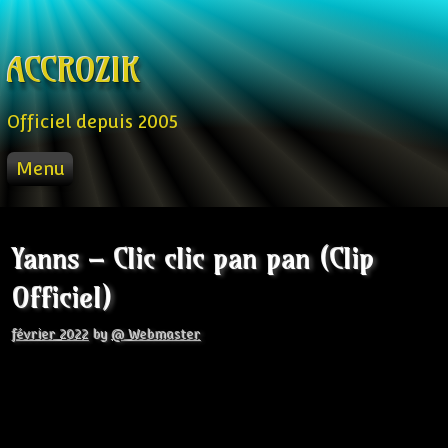
Skip to content
ACCROZIK
Officiel depuis 2005
Menu
ACCUEIL
PROD
Yanns – Clic clic pan pan (Clip
RADIO FM
Officiel)
STREAM
VIDEO
février 2022
by
@ Webmaster