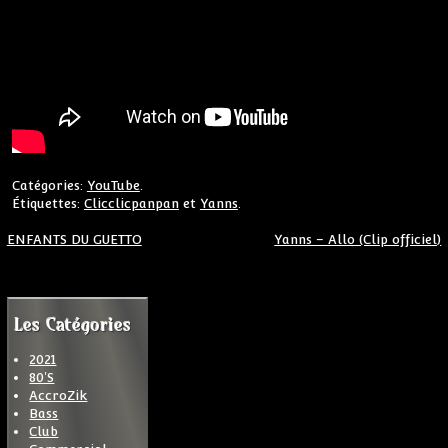
Catégories:
YouTube
.
Étiquettes:
Clicclicpanpan
et
Yanns
.
Navigation de l’article
ENFANTS DU GUETTO
Yanns – Allo (Clip officiel)
Les Catégories
2021
80'S
AccroZik
Bass
Club