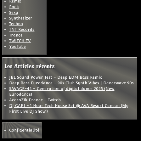
Remix
Rock
Sexy
Synthesizer
Techno
TNT Records
Trance
TWITCH TV
YouTube
Les Articles récents
JBL Sound Power Test – Deep EDM Bass Remix
Deep Bass Eurodance – 90s Club Synth Vibes | Dancewave 90s
SAVAGE-44 – Generation of digital dance 2025 (New
Eurodance)
AccroZik France – Twitch
DJ GABI – 1 Hour Tech House Set @ AVA Resort Cancun (My
First Live DJ Show!)
Confidentialité